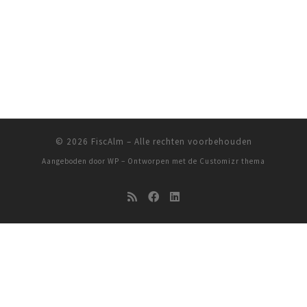
© 2026
FiscAlm
– Alle rechten voorbehouden
Aangeboden door
WP
– Ontworpen met de
Customizr thema
FiscAlm gebruikt cookies om het gebruik van de website te analyseren
en om de inhoud van de website van de website te optimaliseren. Door
op OK te klikken gaat u akkoord met het gebruik van cookies.
Cookie
beleid
OK
Meer over het cookiebeleid
Privacy & Cookies Beleid